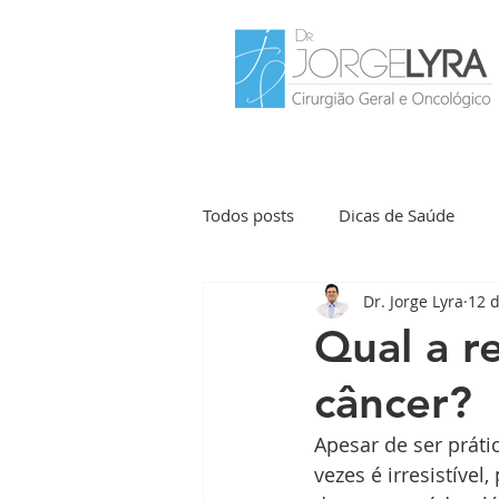
Todos posts
Dicas de Saúde
Dr. Jorge Lyra
12 d
Câncer do Fígado e Vias B
C
Qual a r
câncer?
Apesar de ser práti
vezes é irresistível