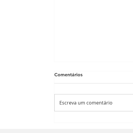
Comentários
Escreva um comentário
Alimentação pode prevenir
o câncer de mama?