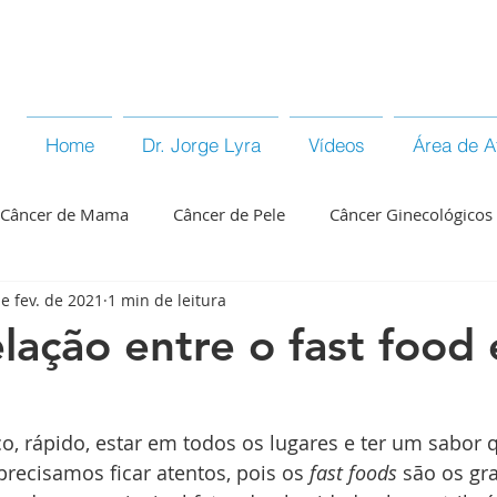
Home
Dr. Jorge Lyra
Vídeos
Área de A
Câncer de Mama
Câncer de Pele
Câncer Ginecológicos
e fev. de 2021
1 min de leitura
âncer do Aparelho Digest
elação entre o fast food 
co, rápido, estar em todos os lugares e ter um sabor 
, precisamos ficar atentos, pois os 
fast foods
 são os gr