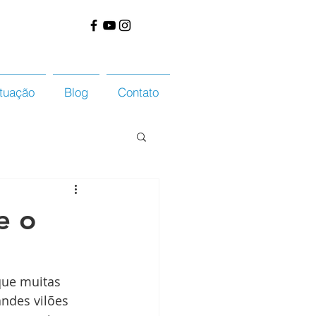
tuação
Blog
Contato
e o
que muitas 
andes vilões 