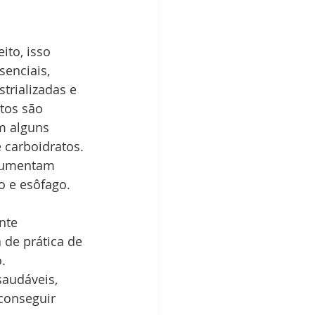
ito, isso 
enciais, 
rializadas e 
tos são 
m alguns 
 carboidratos. 
 aumentam 
o e esôfago.
nte 
 de prática de 
.
saudáveis, 
conseguir 