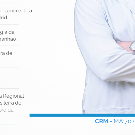
liopancreatica
drid
rgia da
aranhão
ira de
a Regional
ileira de
bro da
CRM -
MA:70