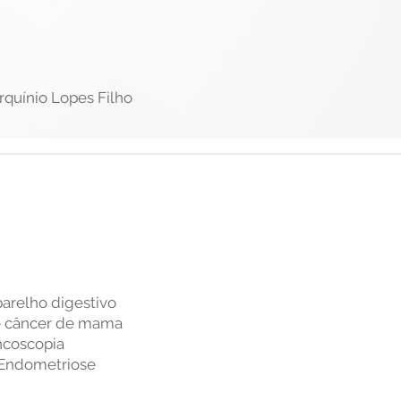
rquínio Lopes Filho
parelho digestivo
e câncer de mama
ncoscopia
 Endometriose