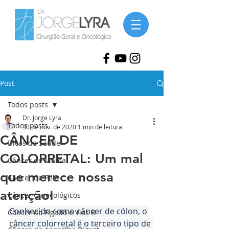
Post
Todos posts
Dr. Jorge Lyra
Todos posts
30 de nov. de 2020
1 min de leitura
CÂNCER DE
Dicas de Saúde
COLORRETAL: Um mal
Câncer de Mama
que merece nossa
Câncer de Pele
atenção!
Câncer Ginecológicos
Conhecido como câncer de cólon, o 
Câncer do Fígado e Vias B
câncer colorretal é o terceiro tipo de 