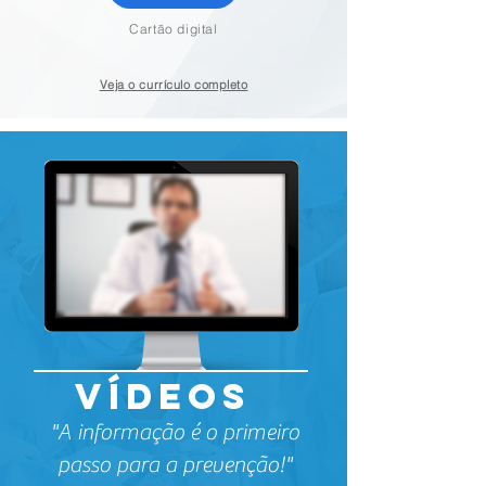
Cartão digital
Veja o currículo completo
Vídeos
"A informação é o primeiro
passo para a prevenção!"