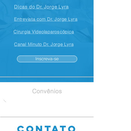
Dicas do Dr. Jorge Lyra
Entrevista com Dr. Jorge Lyra
Cirurgia Videolaparoscópica
Canal Minuto Dr. Jorge Lyra
Inscreva-se
Convênios
contato